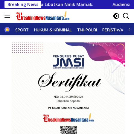
Langsung
iduga Libatkan Ninik Mamak.
Breaking News
Audiensi dengan Mensos B
ke
konten
Home
SPORT
HUKUM & KRIMINAL
TNI-POLRI
PERISTIWA
PE