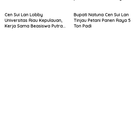
to Natuna
Cen Sui Lan Lobby
Bupati Natuna Cen Sui Lan
Universitas Riau Kepulauan,
Tinjau Petani Panen Raya 5
Kerja Sama Beasiswa Putra-
Ton Padi
Putri Natuna Berprestasi