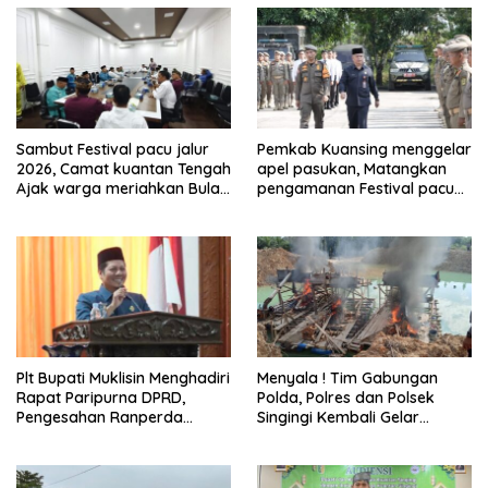
Sambut Festival pacu jalur
Pemkab Kuansing menggelar
2026, Camat kuantan Tengah
apel pasukan, Matangkan
Ajak warga meriahkan Bulan
pengamanan Festival pacu
Kemerdekaan Dengan
jalur 2026
Kibarkan Merah putih
Plt Bupati Muklisin Menghadiri
Menyala ! Tim Gabungan
Rapat Paripurna DPRD,
Polda, Polres dan Polsek
Pengesahan Ranperda
Singingi Kembali Gelar
Pertanggungjawaban APBD
Operasi PETI
2025