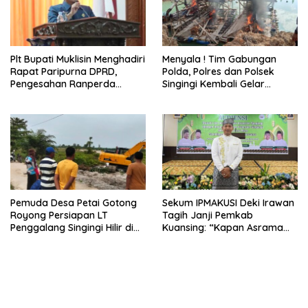
Plt Bupati Muklisin Menghadiri
Menyala ! Tim Gabungan
Rapat Paripurna DPRD,
Polda, Polres dan Polsek
Pengesahan Ranperda
Singingi Kembali Gelar
Pertanggungjawaban APBD
Operasi PETI
2025
Pemuda Desa Petai Gotong
Sekum IPMAKUSI Deki Irawan
Royong Persiapan LT
Tagih Janji Pemkab
Penggalang Singingi Hilir di
Kuansing: “Kapan Asrama
Pulau Toge Smbut HUT RI
Mahasiswa Kuansing
2026
Dibangun?”