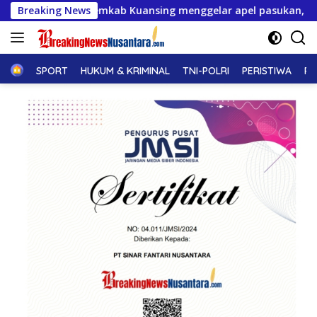
Langsung
kab Kuansing menggelar apel pasukan, Matangkan pengamanan 
Breaking News
ke
konten
Home
SPORT
HUKUM & KRIMINAL
TNI-POLRI
PERISTIWA
PE