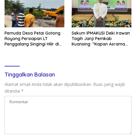
Pemuda Desa Petai Gotong
Sekum IPMAKUSI Deki Irawan
Royong Persiapan LT
Tagih Janji Pemkab
Penggalang Singingi Hilir di
Kuansing: “Kapan Asrama
Pulau Toge Smbut HUT RI
Mahasiswa Kuansing
2026
Dibangun?”
Tinggalkan Balasan
Alamat email Anda tidak akan dipublikasikan.
Ruas yang wajib
ditandai
*