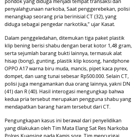
pondok yang diduga menjadi tempat transaksi dan
penyalahgunaan narkoba, Saat penggerebekan, polisi
menangkap seorang pria berinisial CT (32), yang
diduga sebagai pengedar narkotika,” ujar Kasat.
Dalam penggeledahan, ditemukan tiga paket plastik
klip bening berisi shabu dengan berat kotor 1,48 gram,
serta sejumlah barang bukti lainnya, termasuk alat
hisap (bong), gunting, plastik klip kosong, handphone
OPPO A17 warna biru muda, mancis, pipet kaca pyrex,
dompet, dan uang tunai sebesar Rp500.000. Selain CT,
polisi juga mengamankan dua orang lainnya, yakni DN
(41) dan R (40). Hasil interogasi mengungkap bahwa
kedua pria tersebut merupakan pengguna shabu yang
mendapatkan barang haram tersebut dari CT.
Pengungkapan kasus ini berawal dari penyelidikan
yang dilakukan oleh Tim Mata Elang Sat Res Narkoba
Polres Kuansing pada Kamis sore. Tim mencurigai