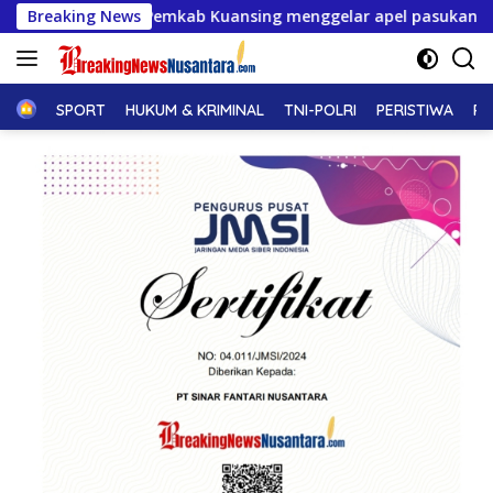
Langsung
ab Kuansing menggelar apel pasukan, Matangkan pengamanan F
Breaking News
ke
konten
Home
SPORT
HUKUM & KRIMINAL
TNI-POLRI
PERISTIWA
PE