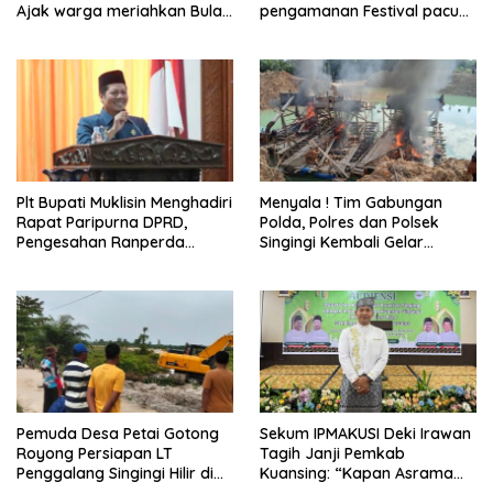
Ajak warga meriahkan Bulan
pengamanan Festival pacu
Kemerdekaan Dengan
jalur 2026
Kibarkan Merah putih
Plt Bupati Muklisin Menghadiri
Menyala ! Tim Gabungan
Rapat Paripurna DPRD,
Polda, Polres dan Polsek
Pengesahan Ranperda
Singingi Kembali Gelar
Pertanggungjawaban APBD
Operasi PETI
2025
Pemuda Desa Petai Gotong
Sekum IPMAKUSI Deki Irawan
Royong Persiapan LT
Tagih Janji Pemkab
Penggalang Singingi Hilir di
Kuansing: “Kapan Asrama
Pulau Toge Smbut HUT RI
Mahasiswa Kuansing