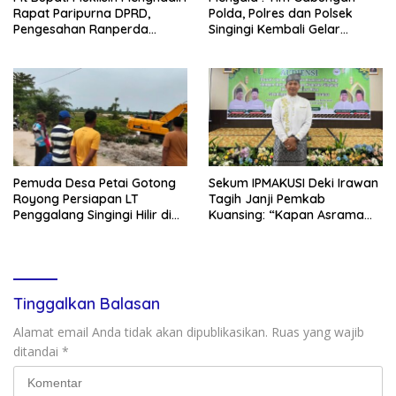
Rapat Paripurna DPRD,
Polda, Polres dan Polsek
Pengesahan Ranperda
Singingi Kembali Gelar
Pertanggungjawaban APBD
Operasi PETI
2025
Pemuda Desa Petai Gotong
Sekum IPMAKUSI Deki Irawan
Royong Persiapan LT
Tagih Janji Pemkab
Penggalang Singingi Hilir di
Kuansing: “Kapan Asrama
Pulau Toge Smbut HUT RI
Mahasiswa Kuansing
2026
Dibangun?”
Tinggalkan Balasan
Alamat email Anda tidak akan dipublikasikan.
Ruas yang wajib
ditandai
*