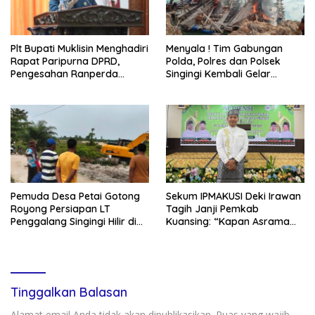
Plt Bupati Muklisin Menghadiri
Menyala ! Tim Gabungan
Rapat Paripurna DPRD,
Polda, Polres dan Polsek
Pengesahan Ranperda
Singingi Kembali Gelar
Pertanggungjawaban APBD
Operasi PETI
2025
Pemuda Desa Petai Gotong
Sekum IPMAKUSI Deki Irawan
Royong Persiapan LT
Tagih Janji Pemkab
Penggalang Singingi Hilir di
Kuansing: “Kapan Asrama
Pulau Toge Smbut HUT RI
Mahasiswa Kuansing
2026
Dibangun?”
Tinggalkan Balasan
Alamat email Anda tidak akan dipublikasikan.
Ruas yang wajib