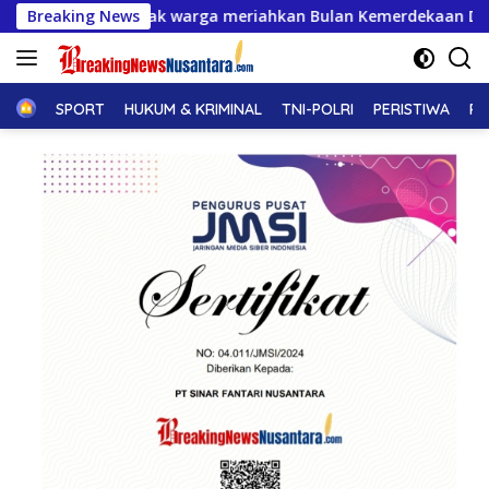
Langsung
Ajak warga meriahkan Bulan Kemerdekaan Dengan Kibarkan Mer
Breaking News
ke
konten
Home
SPORT
HUKUM & KRIMINAL
TNI-POLRI
PERISTIWA
PE