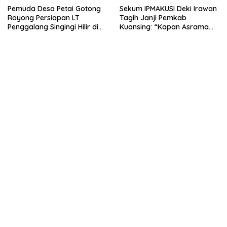
Pemuda Desa Petai Gotong
Sekum IPMAKUSI Deki Irawan
Royong Persiapan LT
Tagih Janji Pemkab
Penggalang Singingi Hilir di
Kuansing: “Kapan Asrama
Pulau Toge Smbut HUT RI
Mahasiswa Kuansing
2026
Dibangun?”