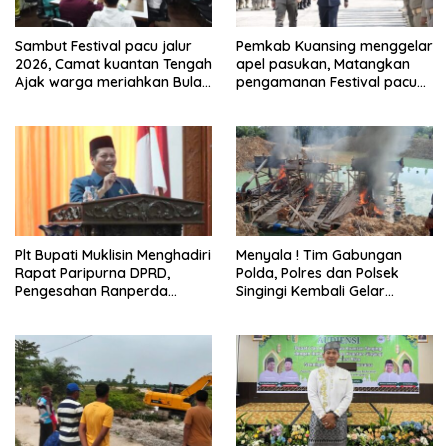
Sambut Festival pacu jalur
Pemkab Kuansing menggelar
2026, Camat kuantan Tengah
apel pasukan, Matangkan
Ajak warga meriahkan Bulan
pengamanan Festival pacu
Kemerdekaan Dengan
jalur 2026
Kibarkan Merah putih
Plt Bupati Muklisin Menghadiri
Menyala ! Tim Gabungan
Rapat Paripurna DPRD,
Polda, Polres dan Polsek
Pengesahan Ranperda
Singingi Kembali Gelar
Pertanggungjawaban APBD
Operasi PETI
2025