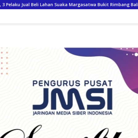
asatwa Bukit Rimbang Baling Ditangkap, Diduga Libatkan Nini