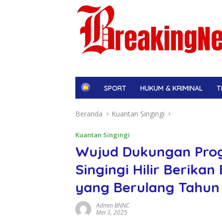
H
SPORT
HUKUM & KRIMINAL
T
o
m
Beranda
Kuantan Singingi
e
Kuantan Singingi
Wujud Dukungan Prog
Singingi Hilir Berika
yang Berulang Tahun
Admin BNNC
Mei 3, 2025