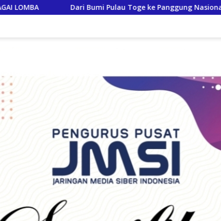
u Toge ke Panggung Nasional, Camat Lepas 3 Utusan Singingi H