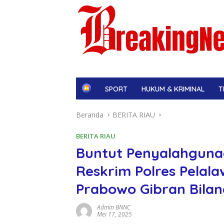
H
SPORT
HUKUM & KRIMINAL
T
o
m
Beranda
BERITA RIAU
e
BERITA RIAU
Buntut Penyalahguna
Reskrim Polres Pelal
Prabowo Gibran Bilang
Admin BNNC
Mei 17, 2025