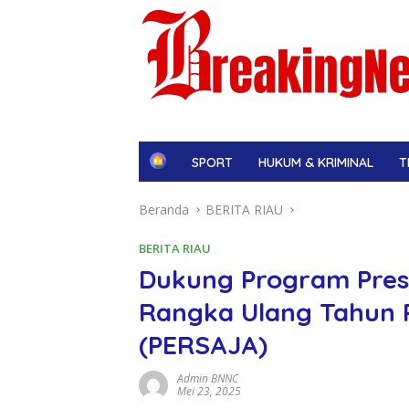
H
SPORT
HUKUM & KRIMINAL
T
o
m
Beranda
BERITA RIAU
e
BERITA RIAU
Dukung Program Pres
Rangka Ulang Tahun P
(PERSAJA)
Admin BNNC
Mei 23, 2025