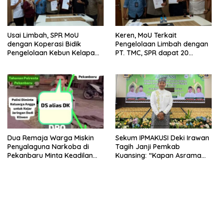
Usai Limbah, SPR MoU
Keren, MoU Terkait
dengan Koperasi Bidik
Pengelolaan Limbah dengan
Pengelolaan Kebun Kelapa
PT. TMC, SPR dapat 20
Sawit dan Komuditi Pengan
Persen Keuntungan untuk
PAD Riau
Dua Remaja Warga Miskin
Sekum IPMAKUSI Deki Irawan
Penyalaguna Narkoba di
Tagih Janji Pemkab
Pekanbaru Minta Keadilan
Kuansing: “Kapan Asrama
Vonis Rehabilitasi dari Hakim
Mahasiswa Kuansing
, Saat JPU Tuntut 4,6 Tahun
Dibangun?”
Penjara