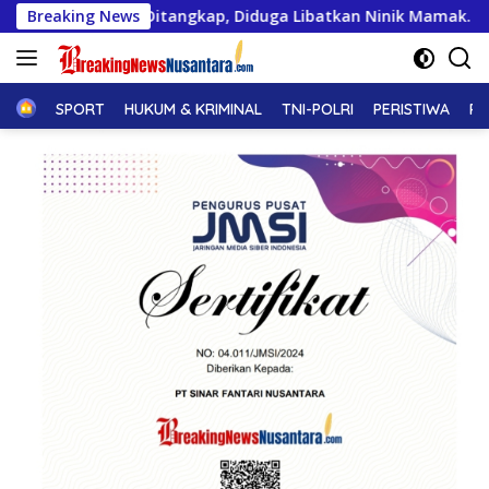
Langsung
Diduga Libatkan Ninik Mamak.
Breaking News
Audiensi dengan Mensos 
ke
konten
Home
SPORT
HUKUM & KRIMINAL
TNI-POLRI
PERISTIWA
PE