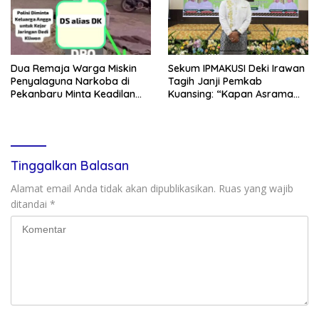
Dua Remaja Warga Miskin
Sekum IPMAKUSI Deki Irawan
Penyalaguna Narkoba di
Tagih Janji Pemkab
Pekanbaru Minta Keadilan
Kuansing: “Kapan Asrama
Vonis Rehabilitasi dari Hakim
Mahasiswa Kuansing
, Saat JPU Tuntut 4,6 Tahun
Dibangun?”
Penjara
Tinggalkan Balasan
Alamat email Anda tidak akan dipublikasikan.
Ruas yang wajib
ditandai
*