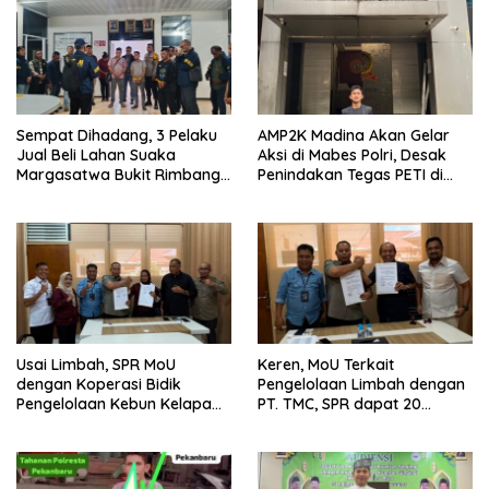
Sempat Dihadang, 3 Pelaku
AMP2K Madina Akan Gelar
Jual Beli Lahan Suaka
Aksi di Mabes Polri, Desak
Margasatwa Bukit Rimbang
Penindakan Tegas PETI di
Baling Ditangkap, Diduga
Kecamatan Lingga Bayu dan
Libatkan Ninik Mamak.
Batang Natal
Usai Limbah, SPR MoU
Keren, MoU Terkait
dengan Koperasi Bidik
Pengelolaan Limbah dengan
Pengelolaan Kebun Kelapa
PT. TMC, SPR dapat 20
Sawit dan Komuditi Pengan
Persen Keuntungan untuk
PAD Riau