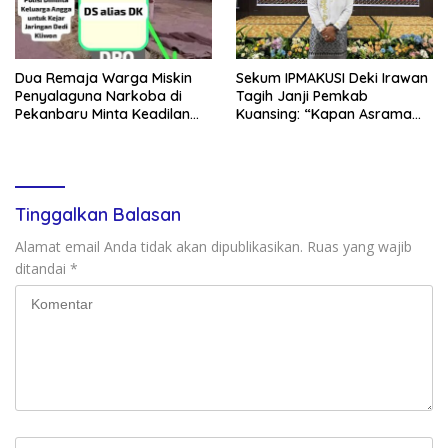
Dua Remaja Warga Miskin
Sekum IPMAKUSI Deki Irawan
Penyalaguna Narkoba di
Tagih Janji Pemkab
Pekanbaru Minta Keadilan
Kuansing: “Kapan Asrama
Vonis Rehabilitasi dari Hakim
Mahasiswa Kuansing
, Saat JPU Tuntut 4,6 Tahun
Dibangun?”
Penjara
Tinggalkan Balasan
Alamat email Anda tidak akan dipublikasikan.
Ruas yang wajib
ditandai
*