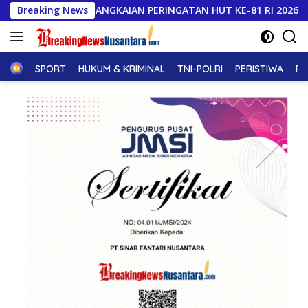
Langsung
NGKAIAN PERINGATAN HUT KE-81 RI 2026 DENGAN BERBAGAI LO
Breaking News
ke
konten
Home
SPORT
HUKUM & KRIMINAL
TNI-POLRI
PERISTIWA
PE