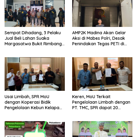
Sempat Dihadang, 3 Pelaku
AMP2K Madina Akan Gelar
Jual Beli Lahan Suaka
Aksi di Mabes Polri, Desak
Margasatwa Bukit Rimbang
Penindakan Tegas PETI di
Baling Ditangkap, Diduga
Kecamatan Lingga Bayu dan
Libatkan Ninik Mamak.
Batang Natal
Usai Limbah, SPR MoU
Keren, MoU Terkait
dengan Koperasi Bidik
Pengelolaan Limbah dengan
Pengelolaan Kebun Kelapa
PT. TMC, SPR dapat 20
Sawit dan Komuditi Pengan
Persen Keuntungan untuk
PAD Riau