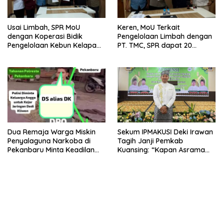
Usai Limbah, SPR MoU
Keren, MoU Terkait
dengan Koperasi Bidik
Pengelolaan Limbah dengan
Pengelolaan Kebun Kelapa
PT. TMC, SPR dapat 20
Sawit dan Komuditi Pengan
Persen Keuntungan untuk
PAD Riau
Dua Remaja Warga Miskin
Sekum IPMAKUSI Deki Irawan
Penyalaguna Narkoba di
Tagih Janji Pemkab
Pekanbaru Minta Keadilan
Kuansing: “Kapan Asrama
Vonis Rehabilitasi dari Hakim
Mahasiswa Kuansing
, Saat JPU Tuntut 4,6 Tahun
Dibangun?”
Penjara