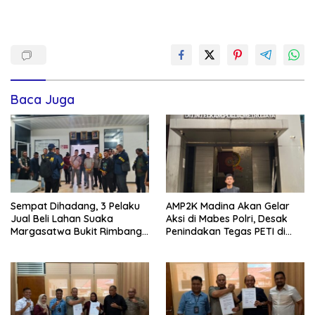
Baca Juga
Sempat Dihadang, 3 Pelaku
AMP2K Madina Akan Gelar
Jual Beli Lahan Suaka
Aksi di Mabes Polri, Desak
Margasatwa Bukit Rimbang
Penindakan Tegas PETI di
Baling Ditangkap, Diduga
Kecamatan Lingga Bayu dan
Libatkan Ninik Mamak.
Batang Natal