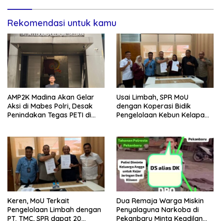
Rekomendasi untuk kamu
AMP2K Madina Akan Gelar
Usai Limbah, SPR MoU
Aksi di Mabes Polri, Desak
dengan Koperasi Bidik
Penindakan Tegas PETI di
Pengelolaan Kebun Kelapa
Kecamatan Lingga Bayu dan
Sawit dan Komuditi Pengan
Batang Natal
Keren, MoU Terkait
Dua Remaja Warga Miskin
Pengelolaan Limbah dengan
Penyalaguna Narkoba di
PT. TMC, SPR dapat 20
Pekanbaru Minta Keadilan