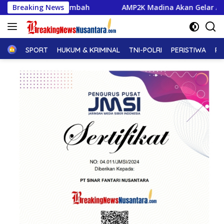
Langsung
 Limbah
Breaking News
AMP2K Madina Akan Gelar Aksi di Mabes Polri,
ke
konten
Home
SPORT
HUKUM & KRIMINAL
TNI-POLRI
PERISTIWA
PE