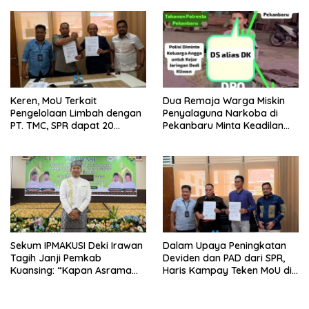
Batang Natal
Keren, MoU Terkait
Dua Remaja Warga Miskin
Pengelolaan Limbah dengan
Penyalaguna Narkoba di
PT. TMC, SPR dapat 20
Pekanbaru Minta Keadilan
Persen Keuntungan untuk
Vonis Rehabilitasi dari Hakim
PAD Riau
, Saat JPU Tuntut 4,6 Tahun
Penjara
Sekum IPMAKUSI Deki Irawan
Dalam Upaya Peningkatan
Tagih Janji Pemkab
Deviden dan PAD dari SPR,
Kuansing: “Kapan Asrama
Haris Kampay Teken MoU di
Mahasiswa Kuansing
Bidang Kelistrikan dengan PT
Dibangun?”
AJA