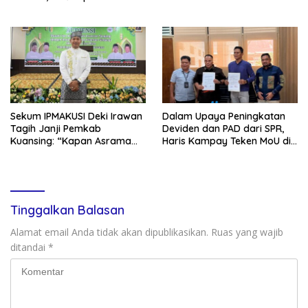
Persen Keuntungan untuk
Vonis Rehabilitasi dari Hakim
PAD Riau
, Saat JPU Tuntut 4,6 Tahun
Penjara
Sekum IPMAKUSI Deki Irawan
Dalam Upaya Peningkatan
Tagih Janji Pemkab
Deviden dan PAD dari SPR,
Kuansing: “Kapan Asrama
Haris Kampay Teken MoU di
Mahasiswa Kuansing
Bidang Kelistrikan dengan PT
Dibangun?”
AJA
Tinggalkan Balasan
Alamat email Anda tidak akan dipublikasikan.
Ruas yang wajib
ditandai
*