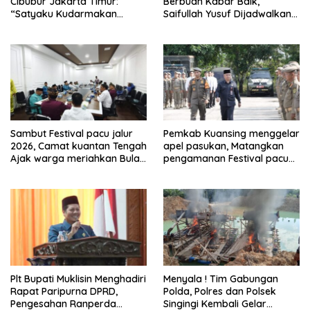
Cibubur Jakarta Timur:
Berbuah Kabar Baik,
“Satyaku Kudarmakan
Saifullah Yusuf Dijadwalkan
Darmaku Kubaktikan”
Buka Pacu Jalur 2026 dan
Resmikan Sekolah Rakyat di
Kuansing
Sambut Festival pacu jalur
Pemkab Kuansing menggelar
2026, Camat kuantan Tengah
apel pasukan, Matangkan
Ajak warga meriahkan Bulan
pengamanan Festival pacu
Kemerdekaan Dengan
jalur 2026
Kibarkan Merah putih
Plt Bupati Muklisin Menghadiri
Menyala ! Tim Gabungan
Rapat Paripurna DPRD,
Polda, Polres dan Polsek
Pengesahan Ranperda
Singingi Kembali Gelar