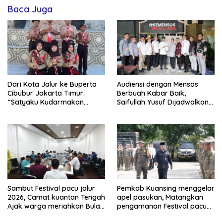
Baca Juga
Dari Kota Jalur ke Buperta
Audiensi dengan Mensos
Cibubur Jakarta Timur:
Berbuah Kabar Baik,
“Satyaku Kudarmakan
Saifullah Yusuf Dijadwalkan
Darmaku Kubaktikan”
Buka Pacu Jalur 2026 dan
Resmikan Sekolah Rakyat di
Kuansing
Sambut Festival pacu jalur
Pemkab Kuansing menggelar
2026, Camat kuantan Tengah
apel pasukan, Matangkan
Ajak warga meriahkan Bulan
pengamanan Festival pacu
Kemerdekaan Dengan
jalur 2026