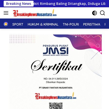
Langsung
wa Bukit Rimbang Baling Ditangkap, Diduga Libatkan Ninik Ma
Breaking News
ke
konten
Home
SPORT
HUKUM & KRIMINAL
TNI-POLRI
PERISTIWA
PE