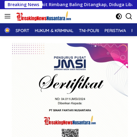
Langsung
Bukit Rimbang Baling Ditangkap, Diduga Libatkan Ninik Mamak.
Breaking News
ke
konten
Home
SPORT
HUKUM & KRIMINAL
TNI-POLRI
PERISTIWA
PE