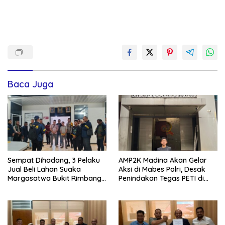
Baca Juga
Sempat Dihadang, 3 Pelaku
AMP2K Madina Akan Gelar
Jual Beli Lahan Suaka
Aksi di Mabes Polri, Desak
Margasatwa Bukit Rimbang
Penindakan Tegas PETI di
Baling Ditangkap, Diduga
Kecamatan Lingga Bayu dan
Libatkan Ninik Mamak.
Batang Natal