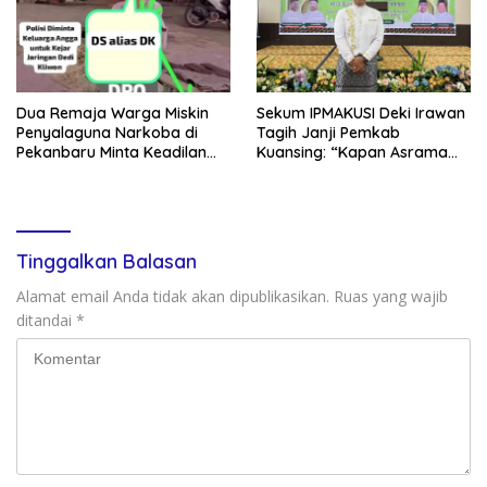
Dua Remaja Warga Miskin
Sekum IPMAKUSI Deki Irawan
Penyalaguna Narkoba di
Tagih Janji Pemkab
Pekanbaru Minta Keadilan
Kuansing: “Kapan Asrama
Vonis Rehabilitasi dari Hakim
Mahasiswa Kuansing
, Saat JPU Tuntut 4,6 Tahun
Dibangun?”
Penjara
Tinggalkan Balasan
Alamat email Anda tidak akan dipublikasikan.
Ruas yang wajib
ditandai
*