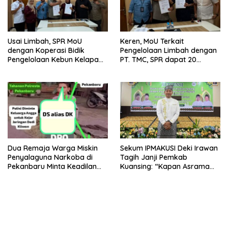
Usai Limbah, SPR MoU
Keren, MoU Terkait
dengan Koperasi Bidik
Pengelolaan Limbah dengan
Pengelolaan Kebun Kelapa
PT. TMC, SPR dapat 20
Sawit dan Komuditi Pengan
Persen Keuntungan untuk
PAD Riau
Dua Remaja Warga Miskin
Sekum IPMAKUSI Deki Irawan
Penyalaguna Narkoba di
Tagih Janji Pemkab
Pekanbaru Minta Keadilan
Kuansing: “Kapan Asrama
Vonis Rehabilitasi dari Hakim
Mahasiswa Kuansing
, Saat JPU Tuntut 4,6 Tahun
Dibangun?”
Penjara