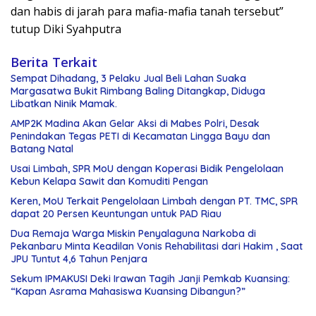
dan habis di jarah para mafia-mafia tanah tersebut”
tutup Diki Syahputra
Berita Terkait
Sempat Dihadang, 3 Pelaku Jual Beli Lahan Suaka
Margasatwa Bukit Rimbang Baling Ditangkap, Diduga
Libatkan Ninik Mamak.
AMP2K Madina Akan Gelar Aksi di Mabes Polri, Desak
Penindakan Tegas PETI di Kecamatan Lingga Bayu dan
Batang Natal
Usai Limbah, SPR MoU dengan Koperasi Bidik Pengelolaan
Kebun Kelapa Sawit dan Komuditi Pengan
Keren, MoU Terkait Pengelolaan Limbah dengan PT. TMC, SPR
dapat 20 Persen Keuntungan untuk PAD Riau
Dua Remaja Warga Miskin Penyalaguna Narkoba di
Pekanbaru Minta Keadilan Vonis Rehabilitasi dari Hakim , Saat
JPU Tuntut 4,6 Tahun Penjara
Sekum IPMAKUSI Deki Irawan Tagih Janji Pemkab Kuansing:
“Kapan Asrama Mahasiswa Kuansing Dibangun?”