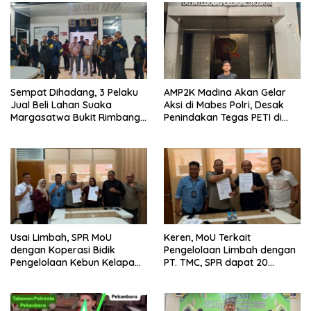
Sempat Dihadang, 3 Pelaku
AMP2K Madina Akan Gelar
Jual Beli Lahan Suaka
Aksi di Mabes Polri, Desak
Margasatwa Bukit Rimbang
Penindakan Tegas PETI di
Baling Ditangkap, Diduga
Kecamatan Lingga Bayu dan
Libatkan Ninik Mamak.
Batang Natal
Usai Limbah, SPR MoU
Keren, MoU Terkait
dengan Koperasi Bidik
Pengelolaan Limbah dengan
Pengelolaan Kebun Kelapa
PT. TMC, SPR dapat 20
Sawit dan Komuditi Pengan
Persen Keuntungan untuk
PAD Riau