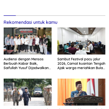
Rekomendasi untuk kamu
Audiensi dengan Mensos
Sambut Festival pacu jalur
Berbuah Kabar Baik,
2026, Camat kuantan Tengah
Saifullah Yusuf Dijadwalkan
Ajak warga meriahkan Bulan
Buka Pacu Jalur 2026 dan
Kemerdekaan Dengan
Resmikan Sekolah Rakyat di
Kibarkan Merah putih
Kuansing