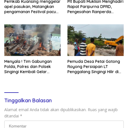
Pemkab Kuansing menggelar
Plt Bupati Muklisin Menghadiri
apel pasukan, Matangkan
Rapat Paripurna DPRD,
pengamanan Festival pacu
Pengesahan Ranperda
jalur 2026
Pertanggungjawaban APBD
2025
Menyala ! Tim Gabungan
Pemuda Desa Petai Gotong
Polda, Polres dan Polsek
Royong Persiapan LT
Singingi Kembali Gelar
Penggalang Singingi Hilir di
Operasi PETI
Pulau Toge Smbut HUT RI
2026
Tinggalkan Balasan
Alamat email Anda tidak akan dipublikasikan.
Ruas yang wajib
ditandai
*