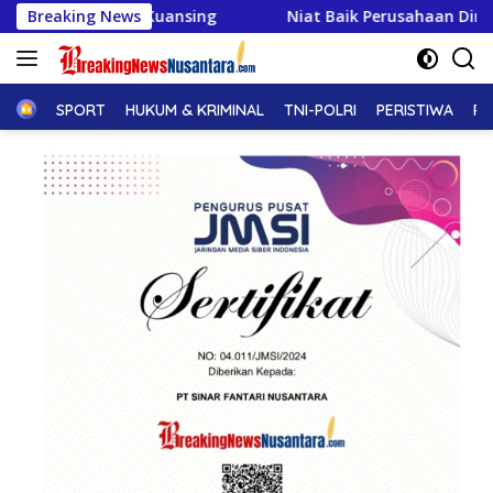
Langsung
Kuansing
Breaking News
Niat Baik Perusahaan Dinilai Telah Dilakukan
ke
konten
Home
SPORT
HUKUM & KRIMINAL
TNI-POLRI
PERISTIWA
PE