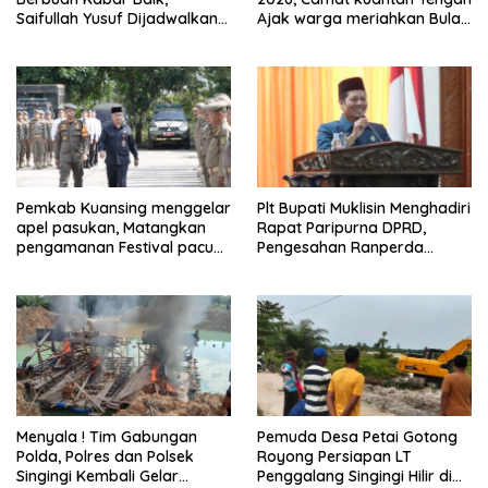
Saifullah Yusuf Dijadwalkan
Ajak warga meriahkan Bulan
Buka Pacu Jalur 2026 dan
Kemerdekaan Dengan
Resmikan Sekolah Rakyat di
Kibarkan Merah putih
Kuansing
Pemkab Kuansing menggelar
Plt Bupati Muklisin Menghadiri
apel pasukan, Matangkan
Rapat Paripurna DPRD,
pengamanan Festival pacu
Pengesahan Ranperda
jalur 2026
Pertanggungjawaban APBD
2025
Menyala ! Tim Gabungan
Pemuda Desa Petai Gotong
Polda, Polres dan Polsek
Royong Persiapan LT
Singingi Kembali Gelar
Penggalang Singingi Hilir di