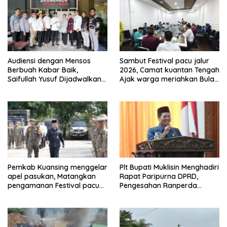
Audiensi dengan Mensos
Sambut Festival pacu jalur
Berbuah Kabar Baik,
2026, Camat kuantan Tengah
Saifullah Yusuf Dijadwalkan
Ajak warga meriahkan Bulan
Buka Pacu Jalur 2026 dan
Kemerdekaan Dengan
Resmikan Sekolah Rakyat di
Kibarkan Merah putih
Kuansing
Pemkab Kuansing menggelar
Plt Bupati Muklisin Menghadiri
apel pasukan, Matangkan
Rapat Paripurna DPRD,
pengamanan Festival pacu
Pengesahan Ranperda
jalur 2026
Pertanggungjawaban APBD
2025