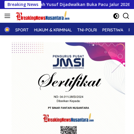
Langsung
h Yusuf Dijadwalkan Buka Pacu Jalur 2026 dan Resmikan Sekola
Breaking News
ke
konten
Home
SPORT
HUKUM & KRIMINAL
TNI-POLRI
PERISTIWA
PE