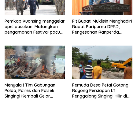
Pemkab Kuansing menggelar
Plt Bupati Muklisin Menghadiri
apel pasukan, Matangkan
Rapat Paripurna DPRD,
pengamanan Festival pacu
Pengesahan Ranperda
jalur 2026
Pertanggungjawaban APBD
2025
Menyala ! Tim Gabungan
Pemuda Desa Petai Gotong
Polda, Polres dan Polsek
Royong Persiapan LT
Singingi Kembali Gelar
Penggalang Singingi Hilir di
Operasi PETI
Pulau Toge Smbut HUT RI
2026