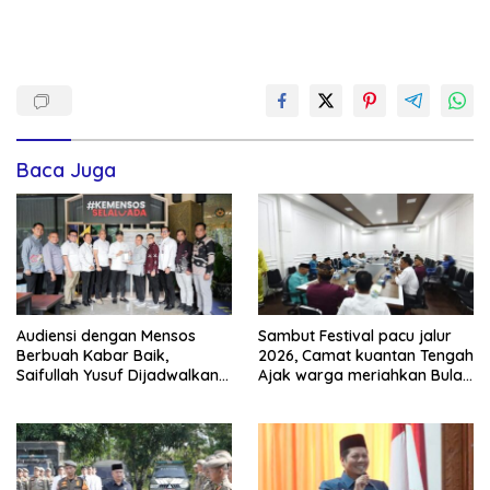
Baca Juga
Audiensi dengan Mensos
Sambut Festival pacu jalur
Berbuah Kabar Baik,
2026, Camat kuantan Tengah
Saifullah Yusuf Dijadwalkan
Ajak warga meriahkan Bulan
Buka Pacu Jalur 2026 dan
Kemerdekaan Dengan
Resmikan Sekolah Rakyat di
Kibarkan Merah putih
Kuansing