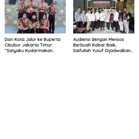
Dari Kota Jalur ke Buperta
Audiensi dengan Mensos
Cibubur Jakarta Timur:
Berbuah Kabar Baik,
“Satyaku Kudarmakan
Saifullah Yusuf Dijadwalkan
Darmaku Kubaktikan”
Buka Pacu Jalur 2026 dan
Resmikan Sekolah Rakyat di
Kuansing