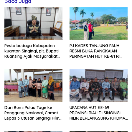
Baca Juga
Pesta budaya Kabupaten
PJ KADES TANJUNG PAUH
kuantan Singingi, plt. Bupati
RESMI BUKA RANGKAIAN
Kuansing Ajak Masyarakat
PERINGATAN HUT KE-81 RI
Hadiri Festival pacu jalur
2026 DENGAN BERBAGAI
2026 Tepian Narosa.
LOMBA
Dari Bumi Pulau Toge ke
UPACARA HUT KE-69
Panggung Nasional, Camat
PROVINSI RIAU DI SINGINGI
Lepas 3 Utusan Singingi Hilir
HILIR BERLANGSUNG KHIDMAT
Menuju Jamnas
DI BUMI PERKEMAHAN PULAU
TOGE