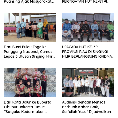
Kuansing Ajak Masyarakat
PERINGATAN HUT KE-81 RI
Hadiri Festival pacu jalur
2026 DENGAN BERBAGAI
2026 Tepian Narosa.
LOMBA
Dari Bumi Pulau Toge ke
UPACARA HUT KE-69
Panggung Nasional, Camat
PROVINSI RIAU DI SINGINGI
Lepas 3 Utusan Singingi Hilir
HILIR BERLANGSUNG KHIDMAT
Menuju Jamnas
DI BUMI PERKEMAHAN PULAU
TOGE
Dari Kota Jalur ke Buperta
Audiensi dengan Mensos
Cibubur Jakarta Timur:
Berbuah Kabar Baik,
“Satyaku Kudarmakan
Saifullah Yusuf Dijadwalkan
Darmaku Kubaktikan”
Buka Pacu Jalur 2026 dan