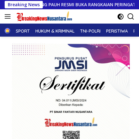
Langsung
JUNG PAUH RESMI BUKA RANGKAIAN PERINGATAN HUT KE-81 RI 
Breaking News
ke
konten
Home
SPORT
HUKUM & KRIMINAL
TNI-POLRI
PERISTIWA
PE