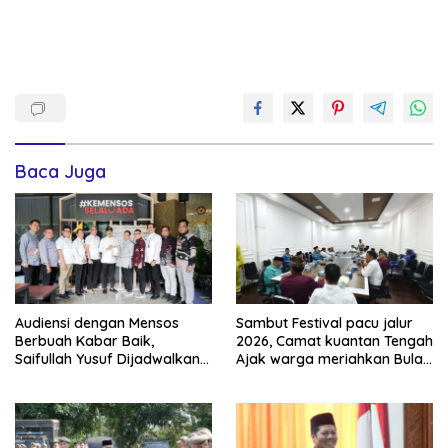
Baca Juga
Audiensi dengan Mensos
Sambut Festival pacu jalur
Berbuah Kabar Baik,
2026, Camat kuantan Tengah
Saifullah Yusuf Dijadwalkan
Ajak warga meriahkan Bulan
Buka Pacu Jalur 2026 dan
Kemerdekaan Dengan
Resmikan Sekolah Rakyat di
Kibarkan Merah putih
Kuansing