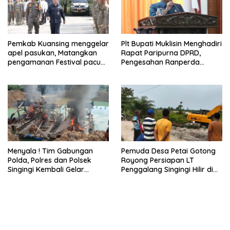
Pemkab Kuansing menggelar
Plt Bupati Muklisin Menghadiri
apel pasukan, Matangkan
Rapat Paripurna DPRD,
pengamanan Festival pacu
Pengesahan Ranperda
jalur 2026
Pertanggungjawaban APBD
2025
Menyala ! Tim Gabungan
Pemuda Desa Petai Gotong
Polda, Polres dan Polsek
Royong Persiapan LT
Singingi Kembali Gelar
Penggalang Singingi Hilir di
Operasi PETI
Pulau Toge Smbut HUT RI
2026