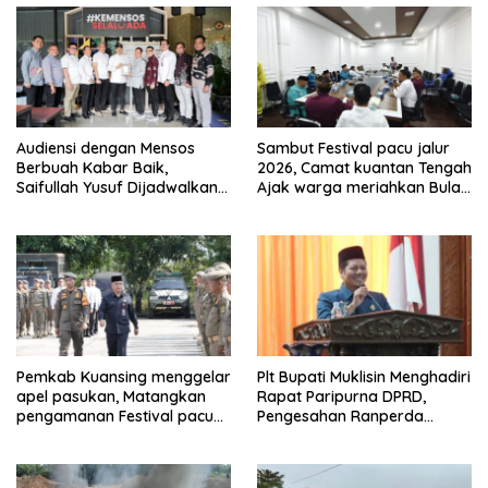
Audiensi dengan Mensos
Sambut Festival pacu jalur
Berbuah Kabar Baik,
2026, Camat kuantan Tengah
Saifullah Yusuf Dijadwalkan
Ajak warga meriahkan Bulan
Buka Pacu Jalur 2026 dan
Kemerdekaan Dengan
Resmikan Sekolah Rakyat di
Kibarkan Merah putih
Kuansing
Pemkab Kuansing menggelar
Plt Bupati Muklisin Menghadiri
apel pasukan, Matangkan
Rapat Paripurna DPRD,
pengamanan Festival pacu
Pengesahan Ranperda
jalur 2026
Pertanggungjawaban APBD
2025