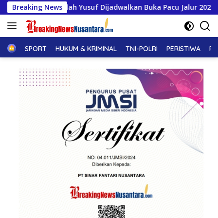
Langsung
h Yusuf Dijadwalkan Buka Pacu Jalur 2026 dan Resmikan Sekola
Breaking News
ke
konten
Home
SPORT
HUKUM & KRIMINAL
TNI-POLRI
PERISTIWA
PE