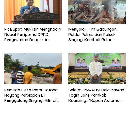
Plt Bupati Muklisin Menghadiri
Menyala ! Tim Gabungan
Rapat Paripurna DPRD,
Polda, Polres dan Polsek
Pengesahan Ranperda
Singingi Kembali Gelar
Pertanggungjawaban APBD
Operasi PETI
2025
Pemuda Desa Petai Gotong
Sekum IPMAKUSI Deki Irawan
Royong Persiapan LT
Tagih Janji Pemkab
Penggalang Singingi Hilir di
Kuansing: “Kapan Asrama
Pulau Toge Smbut HUT RI
Mahasiswa Kuansing
2026
Dibangun?”