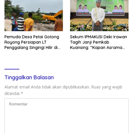
Pemuda Desa Petai Gotong
Sekum IPMAKUSI Deki Irawan
Royong Persiapan LT
Tagih Janji Pemkab
Penggalang Singingi Hilir di
Kuansing: “Kapan Asrama
Pulau Toge Smbut HUT RI
Mahasiswa Kuansing
2026
Dibangun?”
Tinggalkan Balasan
Alamat email Anda tidak akan dipublikasikan.
Ruas yang wajib
ditandai
*