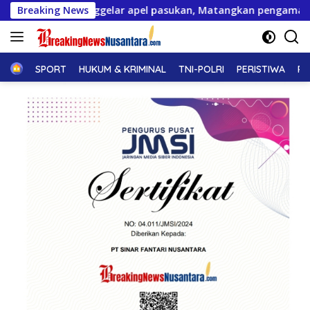
Langsung
gelar apel pasukan, Matangkan pengamanan Festival pacu jal
Breaking News
ke
konten
Home
SPORT
HUKUM & KRIMINAL
TNI-POLRI
PERISTIWA
PE