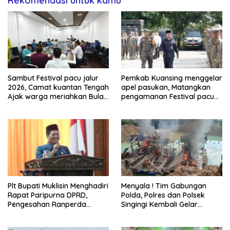
Rekomendasi untuk kamu
Sambut Festival pacu jalur
Pemkab Kuansing menggelar
2026, Camat kuantan Tengah
apel pasukan, Matangkan
Ajak warga meriahkan Bulan
pengamanan Festival pacu
Kemerdekaan Dengan
jalur 2026
Kibarkan Merah putih
Plt Bupati Muklisin Menghadiri
Menyala ! Tim Gabungan
Rapat Paripurna DPRD,
Polda, Polres dan Polsek
Pengesahan Ranperda
Singingi Kembali Gelar
Pertanggungjawaban APBD
Operasi PETI
2025