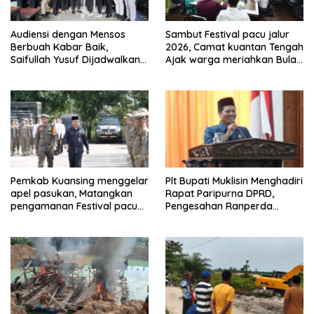
Audiensi dengan Mensos
Sambut Festival pacu jalur
Berbuah Kabar Baik,
2026, Camat kuantan Tengah
Saifullah Yusuf Dijadwalkan
Ajak warga meriahkan Bulan
Buka Pacu Jalur 2026 dan
Kemerdekaan Dengan
Resmikan Sekolah Rakyat di
Kibarkan Merah putih
Kuansing
Pemkab Kuansing menggelar
Plt Bupati Muklisin Menghadiri
apel pasukan, Matangkan
Rapat Paripurna DPRD,
pengamanan Festival pacu
Pengesahan Ranperda
jalur 2026
Pertanggungjawaban APBD
2025