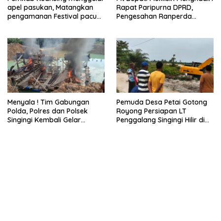
apel pasukan, Matangkan
Rapat Paripurna DPRD,
pengamanan Festival pacu
Pengesahan Ranperda
jalur 2026
Pertanggungjawaban APBD
2025
Menyala ! Tim Gabungan
Pemuda Desa Petai Gotong
Polda, Polres dan Polsek
Royong Persiapan LT
Singingi Kembali Gelar
Penggalang Singingi Hilir di
Operasi PETI
Pulau Toge Smbut HUT RI
2026