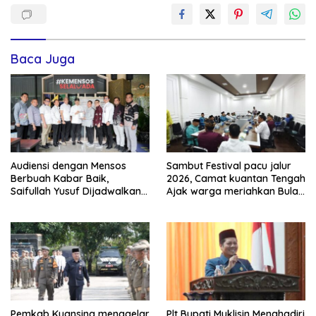
Baca Juga
Audiensi dengan Mensos
Sambut Festival pacu jalur
Berbuah Kabar Baik,
2026, Camat kuantan Tengah
Saifullah Yusuf Dijadwalkan
Ajak warga meriahkan Bulan
Buka Pacu Jalur 2026 dan
Kemerdekaan Dengan
Resmikan Sekolah Rakyat di
Kibarkan Merah putih
Kuansing
Pemkab Kuansing menggelar
Plt Bupati Muklisin Menghadiri