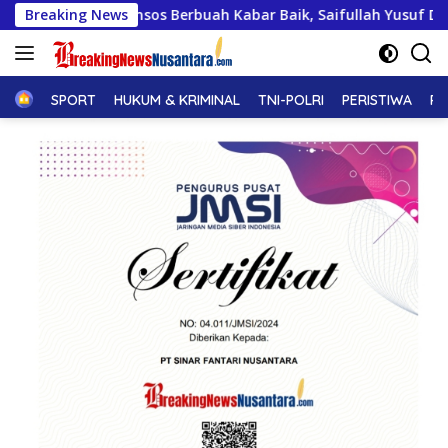
Langsung
sos Berbuah Kabar Baik, Saifullah Yusuf Dijadwalkan Buka Pacu
Breaking News
ke
konten
Home
SPORT
HUKUM & KRIMINAL
TNI-POLRI
PERISTIWA
PE