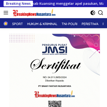
Langsung
mkab Kuansing menggelar apel pasukan, Matangkan pengamanan
Breaking News
ke
konten
Home
SPORT
HUKUM & KRIMINAL
TNI-POLRI
PERISTIWA
PE