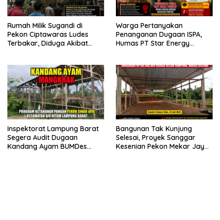
Rumah Milik Sugandi di
Warga Pertanyakan
Pekon Ciptawaras Ludes
Penanganan Dugaan ISPA,
Terbakar, Diduga Akibat
Humas PT Star Energy
Korsleting Listrik
Diminta Beri Penjelasan
Inspektorat Lampung Barat
Bangunan Tak Kunjung
Segera Audit Dugaan
Selesai, Proyek Sanggar
Kandang Ayam BUMDes
Kesenian Pekon Mekar Jaya
Mangkrak di Pekon Sinar
Jadi Sorotan Publik
Jaya