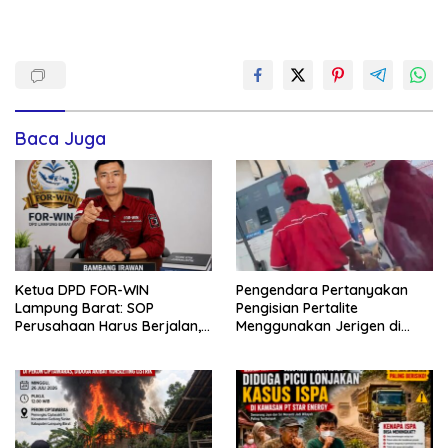
Baca Juga
Ketua DPD FOR-WIN
Pengendara Pertanyakan
Lampung Barat: SOP
Pengisian Pertalite
Perusahaan Harus Berjalan,
Menggunakan Jerigen di
Namun Tidak Boleh
SPBU Nomor 28.345.28 Pesisir
Mengabaikan Hak Kerja
Barat
Wartawan