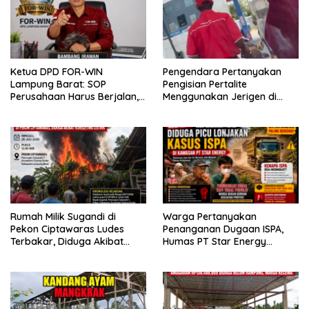
Ketua DPD FOR-WIN
Pengendara Pertanyakan
Lampung Barat: SOP
Pengisian Pertalite
Perusahaan Harus Berjalan,
Menggunakan Jerigen di
Namun Tidak Boleh
SPBU Nomor 28.345.28 Pesisir
Mengabaikan Hak Kerja
Barat
Wartawan
Rumah Milik Sugandi di
Warga Pertanyakan
Pekon Ciptawaras Ludes
Penanganan Dugaan ISPA,
Terbakar, Diduga Akibat
Humas PT Star Energy
Korsleting Listrik
Diminta Beri Penjelasan