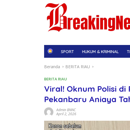
H
SPORT
HUKUM & KRIMINAL
T
o
m
Beranda
BERITA RIAU
e
BERITA RIAU
Viral! Oknum Polisi d
Pekanbaru Aniaya T
Admin BNNC
April 2, 2026