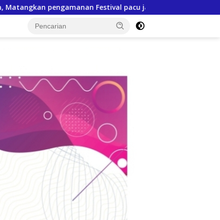
acu jalur 2026
Tindak Lanjuti MoU, SPR Pertemukan PT
tutup