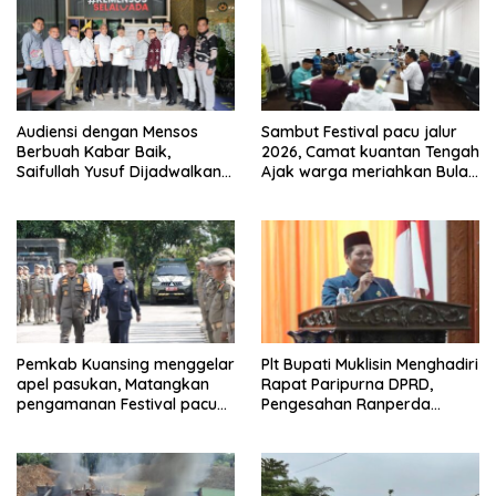
Audiensi dengan Mensos
Sambut Festival pacu jalur
Berbuah Kabar Baik,
2026, Camat kuantan Tengah
Saifullah Yusuf Dijadwalkan
Ajak warga meriahkan Bulan
Buka Pacu Jalur 2026 dan
Kemerdekaan Dengan
Resmikan Sekolah Rakyat di
Kibarkan Merah putih
Kuansing
Pemkab Kuansing menggelar
Plt Bupati Muklisin Menghadiri
apel pasukan, Matangkan
Rapat Paripurna DPRD,
pengamanan Festival pacu
Pengesahan Ranperda
jalur 2026
Pertanggungjawaban APBD
2025