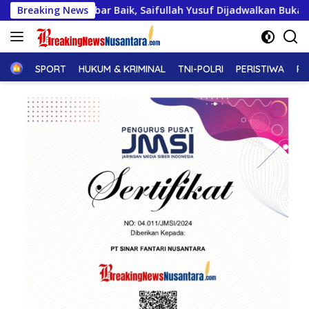
Langsung
bar Baik, Saifullah Yusuf Dijadwalkan Buka Pacu Jalur 2026 d
Breaking News
ke
konten
Home
SPORT
HUKUM & KRIMINAL
TNI-POLRI
PERISTIWA
PE