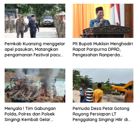
Resmikan Sekolah Rakyat di
Kibarkan Merah putih
Kuansing
Pemkab Kuansing menggelar
Plt Bupati Muklisin Menghadiri
apel pasukan, Matangkan
Rapat Paripurna DPRD,
pengamanan Festival pacu
Pengesahan Ranperda
jalur 2026
Pertanggungjawaban APBD
2025
Menyala ! Tim Gabungan
Pemuda Desa Petai Gotong
Polda, Polres dan Polsek
Royong Persiapan LT
Singingi Kembali Gelar
Penggalang Singingi Hilir di
Operasi PETI
Pulau Toge Smbut HUT RI
2026