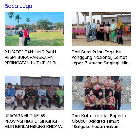
Baca Juga
PJ KADES TANJUNG PAUH
Dari Bumi Pulau Toge ke
RESMI BUKA RANGKAIAN
Panggung Nasional, Camat
PERINGATAN HUT KE-81 RI
Lepas 3 Utusan Singingi Hilir
2026 DENGAN BERBAGAI
Menuju Jamnas
LOMBA
UPACARA HUT KE-69
Dari Kota Jalur ke Buperta
PROVINSI RIAU DI SINGINGI
Cibubur Jakarta Timur:
HILIR BERLANGSUNG KHIDMAT
“Satyaku Kudarmakan
DI BUMI PERKEMAHAN PULAU
Darmaku Kubaktikan”