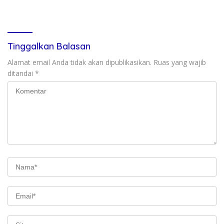
Buka Pacu Jalur 2026 dan
Kemerdekaan Dengan
Resmikan Sekolah Rakyat di
Kibarkan Merah putih
Kuansing
Tinggalkan Balasan
Alamat email Anda tidak akan dipublikasikan.
Ruas yang wajib
ditandai
*