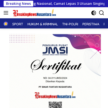
Langsung
gung Nasional, Camat Lepas 3 Utusan Singingi Hilir Menuju Ja
Breaking News
ke
konten
Home
SPORT
HUKUM & KRIMINAL
TNI-POLRI
PERISTIWA
PE