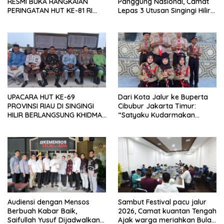
RESMI BUKA RANGKAIAN
Panggung Nasional, Camat
PERINGATAN HUT KE-81 RI
Lepas 3 Utusan Singingi Hilir
2026 DENGAN BERBAGAI
Menuju Jamnas
LOMBA
UPACARA HUT KE-69
Dari Kota Jalur ke Buperta
PROVINSI RIAU DI SINGINGI
Cibubur Jakarta Timur:
HILIR BERLANGSUNG KHIDMAT
“Satyaku Kudarmakan
DI BUMI PERKEMAHAN PULAU
Darmaku Kubaktikan”
TOGE
Audiensi dengan Mensos
Sambut Festival pacu jalur
Berbuah Kabar Baik,
2026, Camat kuantan Tengah
Saifullah Yusuf Dijadwalkan
Ajak warga meriahkan Bulan