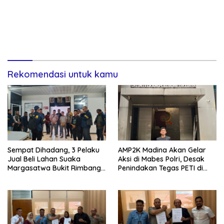
Rekomendasi untuk kamu
Sempat Dihadang, 3 Pelaku
AMP2K Madina Akan Gelar
Jual Beli Lahan Suaka
Aksi di Mabes Polri, Desak
Margasatwa Bukit Rimbang
Penindakan Tegas PETI di
Baling Ditangkap, Diduga
Kecamatan Lingga Bayu dan
Libatkan Ninik Mamak.
Batang Natal