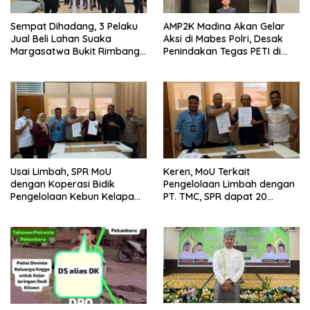
Sempat Dihadang, 3 Pelaku
AMP2K Madina Akan Gelar
Jual Beli Lahan Suaka
Aksi di Mabes Polri, Desak
Margasatwa Bukit Rimbang
Penindakan Tegas PETI di
Baling Ditangkap, Diduga
Kecamatan Lingga Bayu dan
Libatkan Ninik Mamak.
Batang Natal
Usai Limbah, SPR MoU
Keren, MoU Terkait
dengan Koperasi Bidik
Pengelolaan Limbah dengan
Pengelolaan Kebun Kelapa
PT. TMC, SPR dapat 20
Sawit dan Komuditi Pengan
Persen Keuntungan untuk
PAD Riau