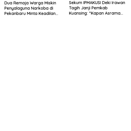
Dua Remaja Warga Miskin
Sekum IPMAKUSI Deki Irawan
Penyalaguna Narkoba di
Tagih Janji Pemkab
Pekanbaru Minta Keadilan
Kuansing: “Kapan Asrama
Vonis Rehabilitasi dari Hakim
Mahasiswa Kuansing
, Saat JPU Tuntut 4,6 Tahun
Dibangun?”
Penjara