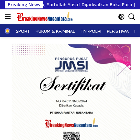
Langsung
, Saifullah Yusuf Dijadwalkan Buka Pacu Jalur 2026 dan Resmik
Breaking News
ke
konten
Home
SPORT
HUKUM & KRIMINAL
TNI-POLRI
PERISTIWA
PE