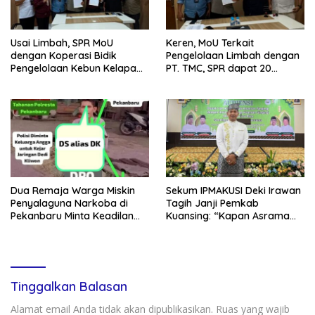
Usai Limbah, SPR MoU
Keren, MoU Terkait
dengan Koperasi Bidik
Pengelolaan Limbah dengan
Pengelolaan Kebun Kelapa
PT. TMC, SPR dapat 20
Sawit dan Komuditi Pengan
Persen Keuntungan untuk
PAD Riau
Dua Remaja Warga Miskin
Sekum IPMAKUSI Deki Irawan
Penyalaguna Narkoba di
Tagih Janji Pemkab
Pekanbaru Minta Keadilan
Kuansing: “Kapan Asrama
Vonis Rehabilitasi dari Hakim
Mahasiswa Kuansing
, Saat JPU Tuntut 4,6 Tahun
Dibangun?”
Penjara
Tinggalkan Balasan
Alamat email Anda tidak akan dipublikasikan.
Ruas yang wajib