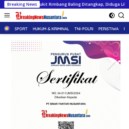
Langsung
a Bukit Rimbang Baling Ditangkap, Diduga Libatkan Ninik Mama
Breaking News
ke
konten
Home
SPORT
HUKUM & KRIMINAL
TNI-POLRI
PERISTIWA
PE