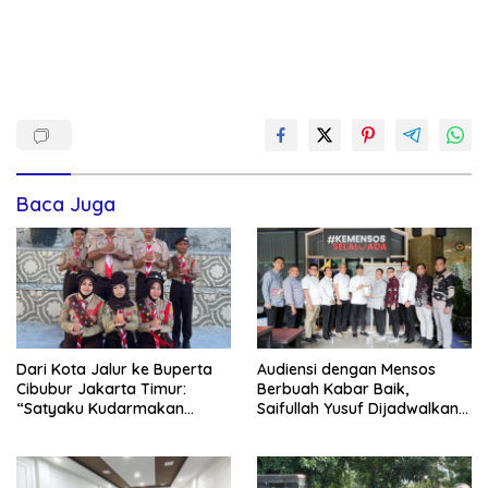
Baca Juga
Dari Kota Jalur ke Buperta
Audiensi dengan Mensos
Cibubur Jakarta Timur:
Berbuah Kabar Baik,
“Satyaku Kudarmakan
Saifullah Yusuf Dijadwalkan
Darmaku Kubaktikan”
Buka Pacu Jalur 2026 dan
Resmikan Sekolah Rakyat di
Kuansing