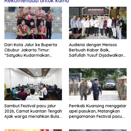
Rekomendasi untuk kamu
Dari Kota Jalur ke Buperta
Audiensi dengan Mensos
Cibubur Jakarta Timur:
Berbuah Kabar Baik,
“Satyaku Kudarmakan
Saifullah Yusuf Dijadwalkan
Darmaku Kubaktikan”
Buka Pacu Jalur 2026 dan
Resmikan Sekolah Rakyat di
Kuansing
Sambut Festival pacu jalur
Pemkab Kuansing menggelar
2026, Camat kuantan Tengah
apel pasukan, Matangkan
Ajak warga meriahkan Bulan
pengamanan Festival pacu
Kemerdekaan Dengan
jalur 2026
Kibarkan Merah putih