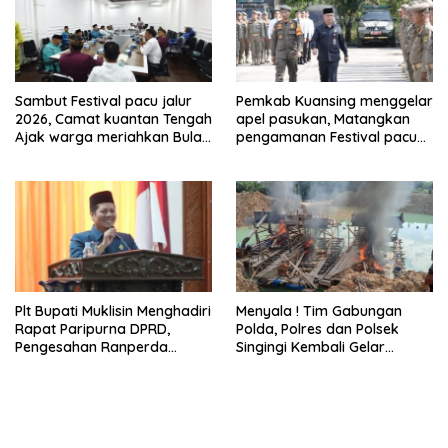
Sambut Festival pacu jalur
Pemkab Kuansing menggelar
2026, Camat kuantan Tengah
apel pasukan, Matangkan
Ajak warga meriahkan Bulan
pengamanan Festival pacu
Kemerdekaan Dengan
jalur 2026
Kibarkan Merah putih
Plt Bupati Muklisin Menghadiri
Menyala ! Tim Gabungan
Rapat Paripurna DPRD,
Polda, Polres dan Polsek
Pengesahan Ranperda
Singingi Kembali Gelar
Pertanggungjawaban APBD
Operasi PETI
2025