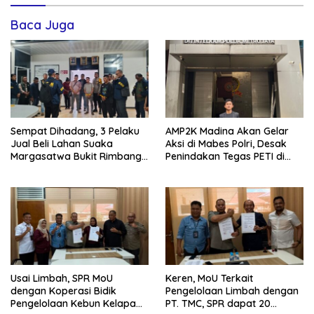
Baca Juga
Sempat Dihadang, 3 Pelaku
AMP2K Madina Akan Gelar
Jual Beli Lahan Suaka
Aksi di Mabes Polri, Desak
Margasatwa Bukit Rimbang
Penindakan Tegas PETI di
Baling Ditangkap, Diduga
Kecamatan Lingga Bayu dan
Libatkan Ninik Mamak.
Batang Natal
Usai Limbah, SPR MoU
Keren, MoU Terkait
dengan Koperasi Bidik
Pengelolaan Limbah dengan
Pengelolaan Kebun Kelapa
PT. TMC, SPR dapat 20