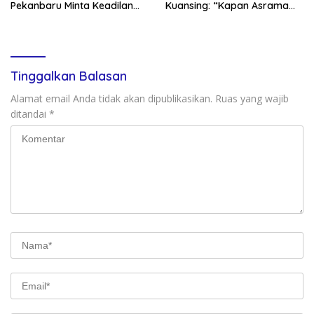
Pekanbaru Minta Keadilan
Kuansing: “Kapan Asrama
Vonis Rehabilitasi dari Hakim
Mahasiswa Kuansing
, Saat JPU Tuntut 4,6 Tahun
Dibangun?”
Penjara
Tinggalkan Balasan
Alamat email Anda tidak akan dipublikasikan.
Ruas yang wajib
ditandai
*