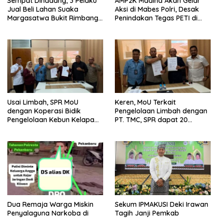
Sempat Dihadang, 3 Pelaku
AMP2K Madina Akan Gelar
Jual Beli Lahan Suaka
Aksi di Mabes Polri, Desak
Margasatwa Bukit Rimbang
Penindakan Tegas PETI di
Baling Ditangkap, Diduga
Kecamatan Lingga Bayu dan
Libatkan Ninik Mamak.
Batang Natal
Usai Limbah, SPR MoU
Keren, MoU Terkait
dengan Koperasi Bidik
Pengelolaan Limbah dengan
Pengelolaan Kebun Kelapa
PT. TMC, SPR dapat 20
Sawit dan Komuditi Pengan
Persen Keuntungan untuk
PAD Riau
Dua Remaja Warga Miskin
Sekum IPMAKUSI Deki Irawan
Penyalaguna Narkoba di
Tagih Janji Pemkab