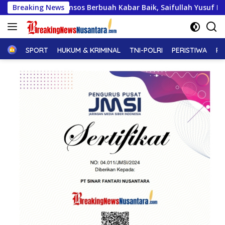
Langsung
s Berbuah Kabar Baik, Saifullah Yusuf Dijadwalkan Buka Pacu 
Breaking News
ke
konten
Home
SPORT
HUKUM & KRIMINAL
TNI-POLRI
PERISTIWA
PE