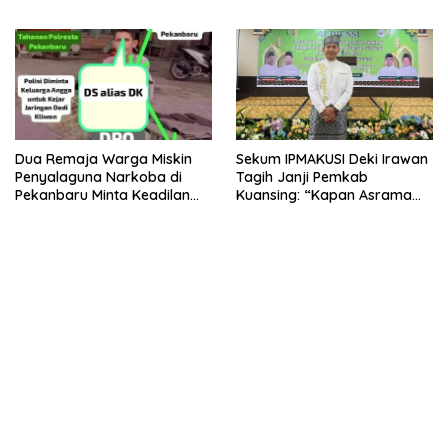
Sawit dan Komuditi Pengan
Persen Keuntungan untuk
PAD Riau
Dua Remaja Warga Miskin
Sekum IPMAKUSI Deki Irawan
Penyalaguna Narkoba di
Tagih Janji Pemkab
Pekanbaru Minta Keadilan
Kuansing: “Kapan Asrama
Vonis Rehabilitasi dari Hakim
Mahasiswa Kuansing
, Saat JPU Tuntut 4,6 Tahun
Dibangun?”
Penjara