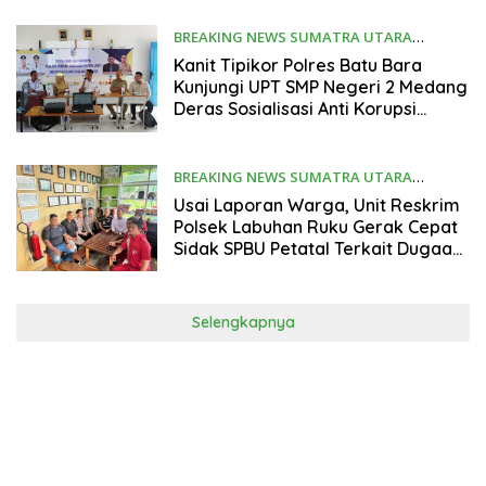
Penangguhan Tersangka
BREAKING NEWS SUMATRA UTARA
Desember 10, 2025
Kanit Tipikor Polres Batu Bara
Kunjungi UPT SMP Negeri 2 Medang
Deras Sosialisasi Anti Korupsi
Kepada Guru, Staf, Osis Dan Murid.
BREAKING NEWS SUMATRA UTARA
Desember 10, 2025
Usai Laporan Warga, Unit Reskrim
Polsek Labuhan Ruku Gerak Cepat
Sidak SPBU Petatal Terkait Dugaan
Penyalahgunaan BBM.
Selengkapnya