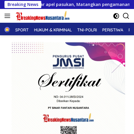
Langsung
enggelar apel pasukan, Matangkan pengamanan Festival pacu 
Breaking News
ke
konten
Home
SPORT
HUKUM & KRIMINAL
TNI-POLRI
PERISTIWA
PE