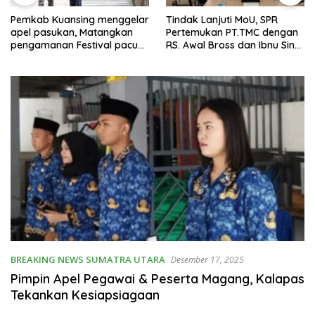
Tindak Lanjuti MoU, SPR
AMP2K Madina Akan Gelar
Pertemukan PT.TMC dengan
Aksi di Mabes Polri, Desak
RS. Awal Bross dan Ibnu Sina
Penindakan Tegas PETI di
Terkait Pengelolaan Limbah
Kecamatan Lingga Bayu dan
Batang Natal
BREAKING NEWS SUMATRA UTARA
Desember 17, 2025
Pimpin Apel Pegawai & Peserta Magang, Kalapas
Tekankan Kesiapsiagaan