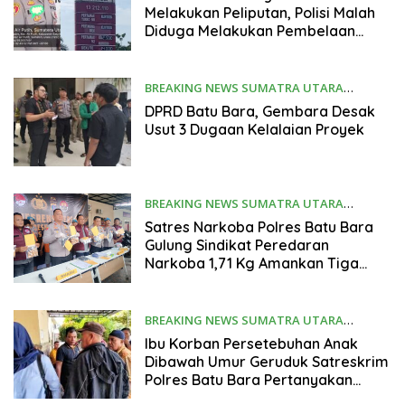
Melakukan Peliputan, Polisi Malah
Diduga Melakukan Pembelaan
Kepada Pelaku
BREAKING NEWS SUMATRA UTARA
Desember 12, 2025
DPRD Batu Bara, Gembara Desak
Usut 3 Dugaan Kelalaian Proyek
BREAKING NEWS SUMATRA UTARA
Desember 11, 2025
Satres Narkoba Polres Batu Bara
Gulung Sindikat Peredaran
Narkoba 1,71 Kg Amankan Tiga
Tersangka.
BREAKING NEWS SUMATRA UTARA
Desember 10, 2025
Ibu Korban Persetebuhan Anak
Dibawah Umur Geruduk Satreskrim
Polres Batu Bara Pertanyakan
Penanganan Kasus dan