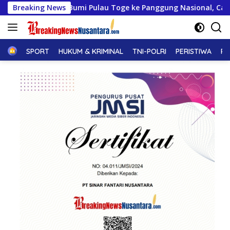
Langsung
Breaking News
Dari Bumi Pulau Toge ke Panggung Nasional, Camat Lepa
ke
konten
Home
SPORT
HUKUM & KRIMINAL
TNI-POLRI
PERISTIWA
PE