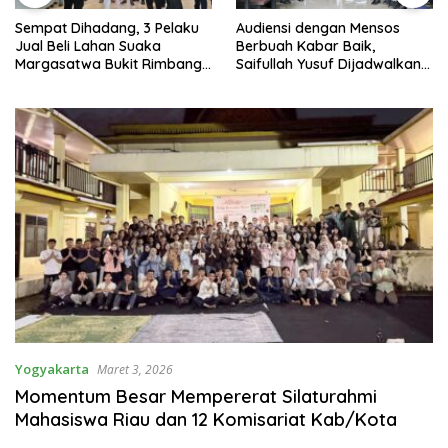
at Dihadang, 3 Pelaku
Audiensi dengan Mensos
Niat 
 Beli Lahan Suaka
Berbuah Kabar Baik,
Telah
asatwa Bukit Rimbang
Saifullah Yusuf Dijadwalkan
Dihar
ng Ditangkap, Diduga
Buka Pacu Jalur 2026 dan
Melal
tkan Ninik Mamak.
Resmikan Sekolah Rakyat di
Kuansing
Yogyakarta
Maret 3, 2026
Momentum Besar Mempererat Silaturahmi
Mahasiswa Riau dan 12 Komisariat Kab/Kota