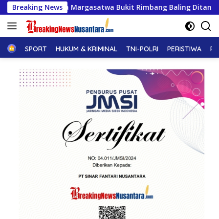
Langsung
 Lahan Suaka Margasatwa Bukit Rimbang Baling Ditangkap, Did
Breaking News
ke
konten
Home
SPORT
HUKUM & KRIMINAL
TNI-POLRI
PERISTIWA
PE