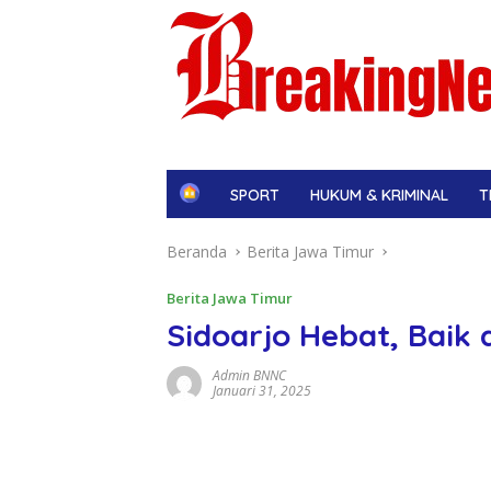
H
SPORT
HUKUM & KRIMINAL
T
o
m
Beranda
Berita Jawa Timur
e
Berita Jawa Timur
Sidoarjo Hebat, Baik
Admin BNNC
Januari 31, 2025