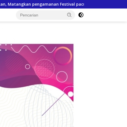
pacu jalur 2026
Tindak Lanjuti MoU, SPR Pertemukan P
tutup