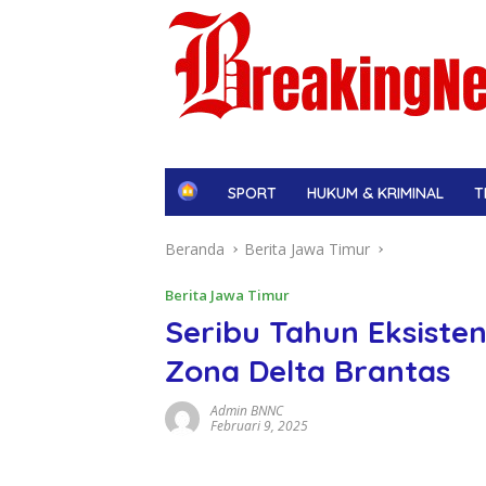
H
SPORT
HUKUM & KRIMINAL
T
o
m
Beranda
Berita Jawa Timur
e
Berita Jawa Timur
Seribu Tahun Eksiste
Zona Delta Brantas
Admin BNNC
Februari 9, 2025