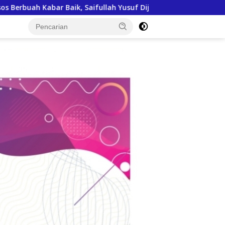
f Dijadwalkan Buka Pacu Jalur 2026 dan Resmikan Sekolah Raky
tutup