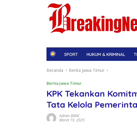
H
SPORT
HUKUM & KRIMINAL
T
o
m
Beranda
Berita Jawa Timur
e
Berita Jawa Timur
KPK Tekankan Komitm
Tata Kelola Pemerint
Admin BNNC
Maret 19, 2025