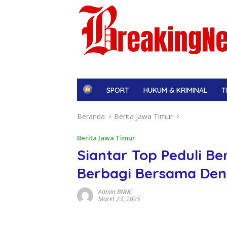
H
SPORT
HUKUM & KRIMINAL
T
o
m
Beranda
Berita Jawa Timur
e
Berita Jawa Timur
Siantar Top Peduli B
Berbagi Bersama Den
Admin BNNC
Maret 23, 2025