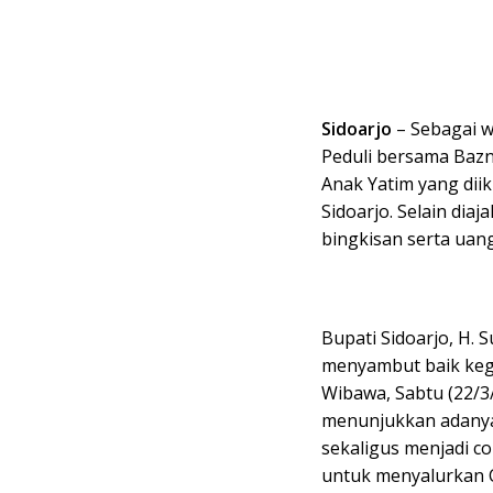
Sidoarjo
– Sebagai w
Peduli bersama Baz
Anak Yatim yang diik
Sidoarjo. Selain di
bingkisan serta uan
Bupati Sidoarjo, H. 
menyambut baik kegi
Wibawa, Sabtu (22/3/
menunjukkan adanya
sekaligus menjadi c
untuk menyalurkan C