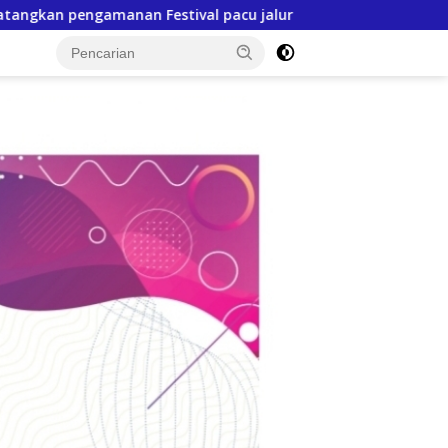
pacu jalur 2026
Tindak Lanjuti MoU, SPR Pertemukan P
tutup