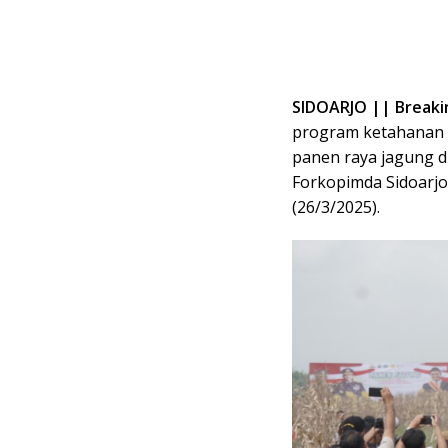
SIDOARJO || Break
program ketahanan 
panen raya jagung 
Forkopimda Sidoarjo
(26/3/2025).