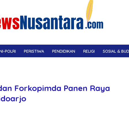
NI-POLRI
PERISTIWA
PENDIDIKAN
RELIGI
SOSIAL & BU
dan Forkopimda Panen Raya
idoarjo