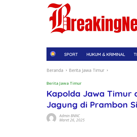
H
SPORT
HUKUM & KRIMINAL
T
o
m
Beranda
Berita Jawa Timur
e
Berita Jawa Timur
Kapolda Jawa Timur 
Jagung di Prambon S
Admin BNNC
Maret 26, 2025