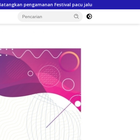
u jalur 2026
Tindak Lanjuti MoU, SPR Pertemukan PT.T
tutup