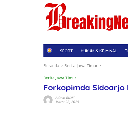
H
SPORT
HUKUM & KRIMINAL
T
o
m
Beranda
Berita Jawa Timur
e
Berita Jawa Timur
Forkopimda Sidoarjo B
Admin BNNC
Maret 28, 2025