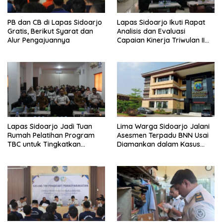
PB dan CB di Lapas Sidoarjo
Lapas Sidoarjo Ikuti Rapat
Gratis, Berikut Syarat dan
Analisis dan Evaluasi
Alur Pengajuannya
Capaian Kinerja Triwulan II
Semester I Tahun 2026
Lapas Sidoarjo Jadi Tuan
Lima Warga Sidoarjo Jalani
Rumah Pelatihan Program
Asesmen Terpadu BNN Usai
TBC untuk Tingkatkan
Diamankan dalam Kasus
Kapasitas Tenaga Kesehatan
Dugaan Penyalahgunaan
Narkotika