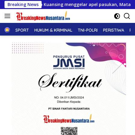
Langsung
Kuansing menggelar apel pasukan, Matangkan pengamanan Fest
Breaking News
ke
konten
Home
SPORT
HUKUM & KRIMINAL
TNI-POLRI
PERISTIWA
PE