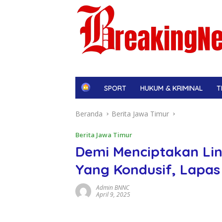
H
SPORT
HUKUM & KRIMINAL
T
o
m
Beranda
Berita Jawa Timur
e
Berita Jawa Timur
Demi Menciptakan L
Yang Kondusif, Lapas 
Admin BNNC
April 9, 2025