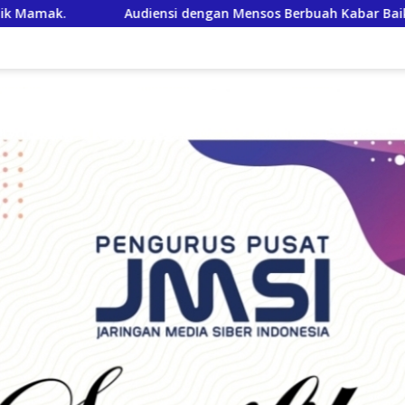
 Mensos Berbuah Kabar Baik, Saifullah Yusuf Dijadwalkan Buka 