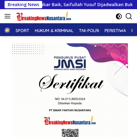
Langsung
bar Baik, Saifullah Yusuf Dijadwalkan Buka Pacu Jalur 2026 d
Breaking News
ke
konten
Home
SPORT
HUKUM & KRIMINAL
TNI-POLRI
PERISTIWA
PE