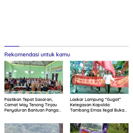
Rekomendasi untuk kamu
Pastikan Tepat Sasaran,
Laskar Lampung “Gugat”
Camat Way Tenong Tinjau
Ketegasan Kapolda:
Penyaluran Bantuan Pangan
Tambang Emas Ilegal Bukan
bagi 462 KPM di Pekon
Sekadar Pelanggaran, Ini
Padang Tambak
Kejahatan Terorganisir dan
Pencucian Uang