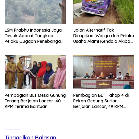
LSM Prabhu Indonesia Jaya
Jalan Alternatif Tak
Desak Aparat Tangkap
Dirapikan, Warga dan Pelaku
Pelaku Dugaan Penebangan
Usaha Alami Kendala Akibat
Kayu Ilegal di Kawasan
Proyek Jalan
Register 44B
Pembagian BLT Desa Gunung
Pembagian BLT Tahap 4 di
Terang Berjalan Lancar, 40
Pekon Gedung Surian
KPM Terima Bantuan
Berjalan Lancar, 49 KPM
Terima Bantuan
Tinggalkan Balasan