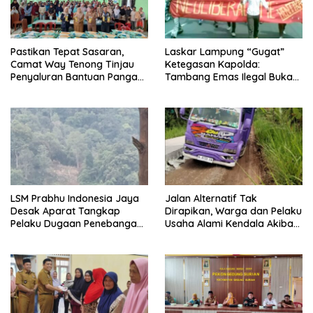
Pastikan Tepat Sasaran,
Laskar Lampung “Gugat”
Camat Way Tenong Tinjau
Ketegasan Kapolda:
Penyaluran Bantuan Pangan
Tambang Emas Ilegal Bukan
bagi 462 KPM di Pekon
Sekadar Pelanggaran, Ini
Padang Tambak
Kejahatan Terorganisir dan
Pencucian Uang
LSM Prabhu Indonesia Jaya
Jalan Alternatif Tak
Desak Aparat Tangkap
Dirapikan, Warga dan Pelaku
Pelaku Dugaan Penebangan
Usaha Alami Kendala Akibat
Kayu Ilegal di Kawasan
Proyek Jalan
Register 44B