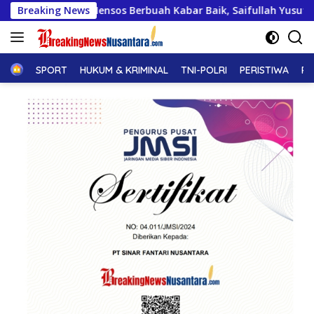
Langsung
os Berbuah Kabar Baik, Saifullah Yusuf Dijadwalkan Buka Pacu 
Breaking News
ke
konten
Home
SPORT
HUKUM & KRIMINAL
TNI-POLRI
PERISTIWA
PE