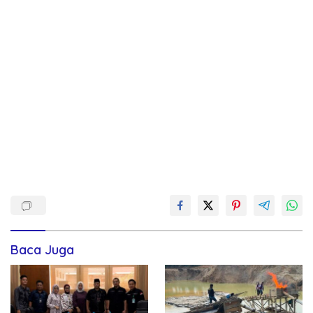
Baca Juga