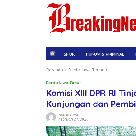
H
SPORT
HUKUM & KRIMINAL
T
o
m
Beranda
Berita Jawa Timur
e
Berita Jawa Timur
Komisi XIII DPR RI Ti
Kunjungan dan Pembin
Admin BNNC
Februari 24, 2026