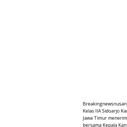
Breakingnewsnusant
Kelas IIA Sidoarjo K
Jawa Timur menerima
bersama Kepala Kant