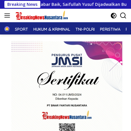
Langsung
abar Baik, Saifullah Yusuf Dijadwalkan Buka Pacu Jalur 2026 d
Breaking News
ke
konten
Home
SPORT
HUKUM & KRIMINAL
TNI-POLRI
PERISTIWA
PE