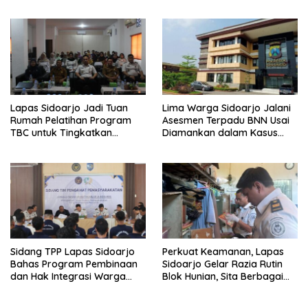
Semester I Tahun 2026
Lapas Sidoarjo Jadi Tuan
Lima Warga Sidoarjo Jalani
Rumah Pelatihan Program
Asesmen Terpadu BNN Usai
TBC untuk Tingkatkan
Diamankan dalam Kasus
Kapasitas Tenaga Kesehatan
Dugaan Penyalahgunaan
Narkotika
Sidang TPP Lapas Sidoarjo
Perkuat Keamanan, Lapas
Bahas Program Pembinaan
Sidoarjo Gelar Razia Rutin
dan Hak Integrasi Warga
Blok Hunian, Sita Berbagai
Binaan
Barang Terlarang