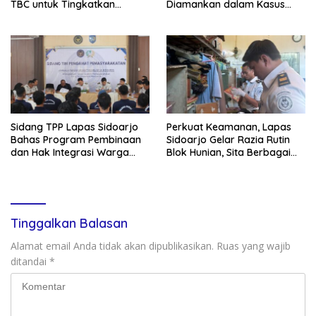
TBC untuk Tingkatkan
Diamankan dalam Kasus
Kapasitas Tenaga Kesehatan
Dugaan Penyalahgunaan
Narkotika
Sidang TPP Lapas Sidoarjo
Perkuat Keamanan, Lapas
Bahas Program Pembinaan
Sidoarjo Gelar Razia Rutin
dan Hak Integrasi Warga
Blok Hunian, Sita Berbagai
Binaan
Barang Terlarang
Tinggalkan Balasan
Alamat email Anda tidak akan dipublikasikan.
Ruas yang wajib
ditandai
*