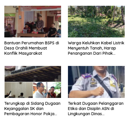
KEPADA KEMENTAN
Bantuan Perumahan BSPS di
Warga Keluhkan Kabel Listrik
Desa Orahili Membuat
Menyentuh Tanah, Harap
Konflik Masyarakat
Penanganan Dari Pihak
Terkait
Terungkap di Sidang Dugaan
Terkait Dugaan Pelanggaran
Kejanggalan SK dan
Etika dan Disiplin ASN di
Pembayaran Honor Pokja
Lingkungan Dinas
Bawaslu Gunungsitoli:
Perhubungan Kabupaten
Pengacara Akan Laporkan
Nias Barat