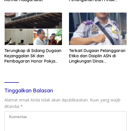
Terkait
Terungkap di Sidang Dugaan
Terkait Dugaan Pelanggaran
Kejanggalan SK dan
Etika dan Disiplin ASN di
Pembayaran Honor Pokja
Lingkungan Dinas
Bawaslu Gunungsitoli:
Perhubungan Kabupaten
Pengacara Akan Laporkan
Nias Barat
Ketua Bawaslu ke Polisi
Tinggalkan Balasan
Alamat email Anda tidak akan dipublikasikan.
Ruas yang wajib
ditandai
*