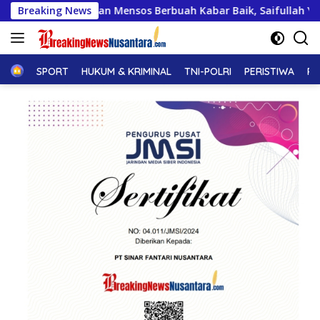
Langsung
nsos Berbuah Kabar Baik, Saifullah Yusuf Dijadwalkan Buka Pa
Breaking News
ke
konten
Home
SPORT
HUKUM & KRIMINAL
TNI-POLRI
PERISTIWA
PE