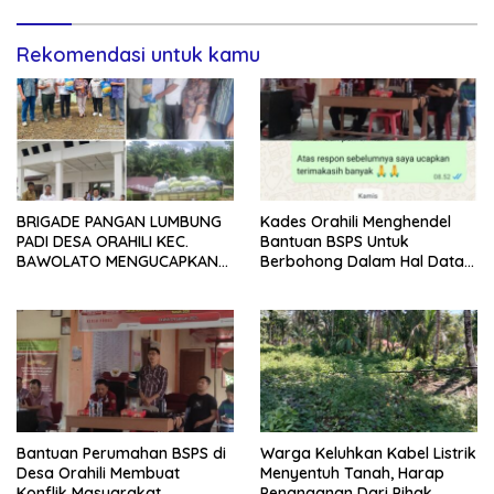
Rekomendasi untuk kamu
BRIGADE PANGAN LUMBUNG
Kades Orahili Menghendel
PADI DESA ORAHILI KEC.
Bantuan BSPS Untuk
BAWOLATO MENGUCAPKAN
Berbohong Dalam Hal Data
TERIMAKASIH BANYAK
Masyarakat
KEPADA KEMENTAN
Bantuan Perumahan BSPS di
Warga Keluhkan Kabel Listrik
Desa Orahili Membuat
Menyentuh Tanah, Harap
Konflik Masyarakat
Penanganan Dari Pihak