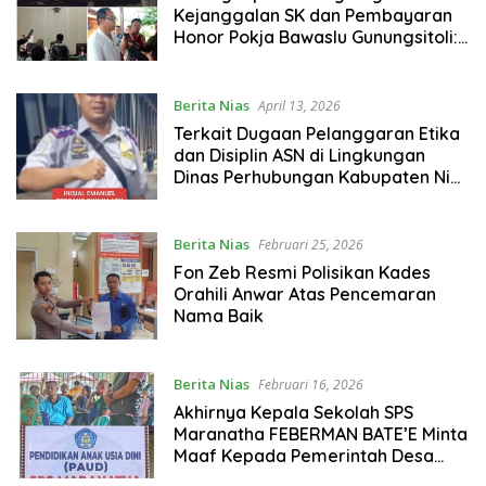
Kejanggalan SK dan Pembayaran
Honor Pokja Bawaslu Gunungsitoli:
Pengacara Akan Laporkan Ketua
Bawaslu ke Polisi
Berita Nias
April 13, 2026
Terkait Dugaan Pelanggaran Etika
dan Disiplin ASN di Lingkungan
Dinas Perhubungan Kabupaten Nias
Barat
Berita Nias
Februari 25, 2026
Fon Zeb Resmi Polisikan Kades
Orahili Anwar Atas Pencemaran
Nama Baik
Berita Nias
Februari 16, 2026
Akhirnya Kepala Sekolah SPS
Maranatha FEBERMAN BATE’E Minta
Maaf Kepada Pemerintah Desa
Siwalubanua I Dan Kepada Warga