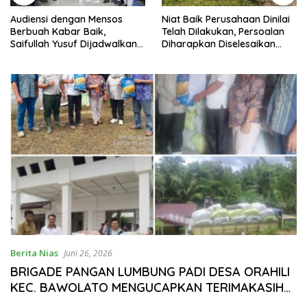
Niat Baik Perusahaan Dinilai
Sambut Festival pacu jalur
Telah Dilakukan, Persoalan
2026, Camat kuantan Tengah
Diharapkan Diselesaikan
Ajak warga meriahkan Bulan
Melalui Musyawarah
Kemerdekaan Dengan
Kibarkan Merah putih
Berita Nias
Juni 26, 2026
BRIGADE PANGAN LUMBUNG PADI DESA ORAHILI
KEC. BAWOLATO MENGUCAPKAN TERIMAKASIH
BANYAK KEPADA KEMENTAN