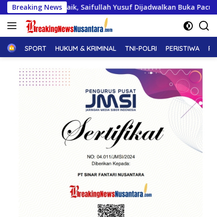
Langsung
abar Baik, Saifullah Yusuf Dijadwalkan Buka Pacu Jalur 2026 
Breaking News
ke
konten
Home
SPORT
HUKUM & KRIMINAL
TNI-POLRI
PERISTIWA
PE